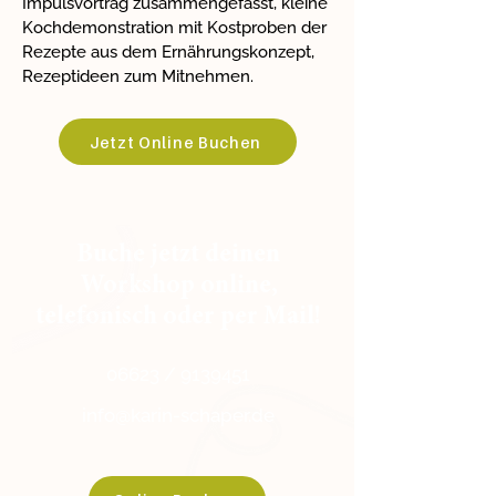
Impulsvortrag zusammengefasst, kleine
Kochdemonstration mit Kostproben der
Rezepte aus dem Ernährungskonzept,
Rezeptideen zum Mitnehmen.
Jetzt Online Buchen
Buche jetzt deinen
Workshop online,
telefonisch oder per Mail!
06623 /
9139451
info@karin-schaper.de