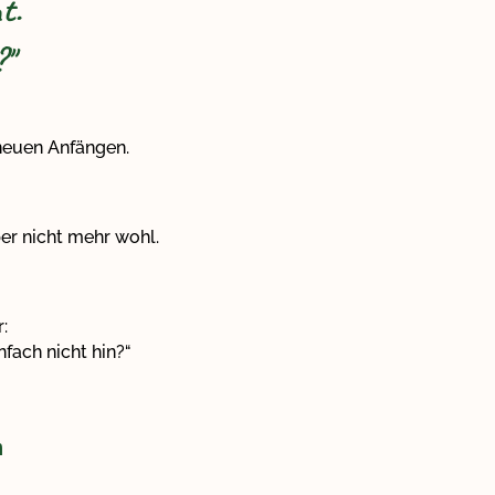
t.
?"
 neuen Anfängen.
per nicht mehr wohl.
:
ach nicht hin?“
n