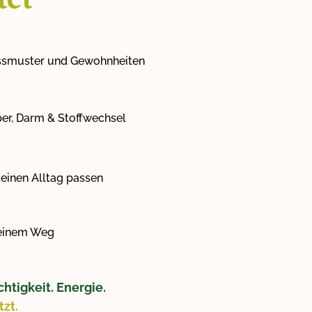
tet
 Essmuster und Gewohnheiten
per, Darm & Stoffwechsel
deinen Alltag passen
deinem Weg
chtigkeit. Energie.
tzt.