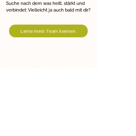
Suche nach dem was heilt, stärkt und
verbindet: Vielleicht ja auch bald mit dir?
Lerne mein Team kennen
Du bist noch unschlüssig?
Hier erfährst du alle Einzelheiten zu
unserer umfassenden
Ernährungsberatung bei
Unverträglichkeiten &
Darmgesundheit!