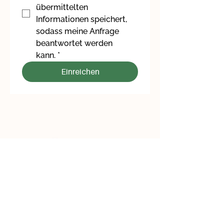
übermittelten 
Informationen speichert, 
sodass meine Anfrage 
beantwortet werden 
kann.
*
Einreichen
Du bist noch unschlüssig?
Hier erfährst du alle Einzelheiten zu
meiner umfassenden
Ernährungsberatung!